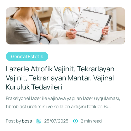
Genital Estetik
Lazerle Atrofik Vajinit, Tekrarlayan
Vajinit, Tekrarlayan Mantar, Vajinal
Kuruluk Tedavileri
Fraksiyonel lazer ile vajinaya yapılan lazer uygulaması,
fibroblast üretimini ve kollajen artışını tetikler. Bu
hücresel değişiklikler sonucunda vajina …
Post by 
boss
25/07/2025
2
 min read