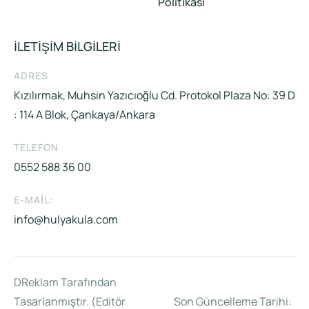
Politikası
İLETİŞİM BİLGİLERİ
ADRES
Kızılırmak, Muhsin Yazıcıoğlu Cd. Protokol Plaza No: 39 D
: 114 A Blok, Çankaya/Ankara
TELEFON
0552 588 36 00
E-MAIL:
info@hulyakula.com
DReklam Tarafından
Tasarlanmıştır. (Editör
Son Güncelleme Tarihi: