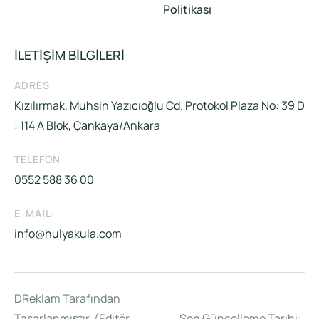
Politikası
İLETİŞİM BİLGİLERİ
ADRES
Kızılırmak, Muhsin Yazıcıoğlu Cd. Protokol Plaza No: 39 D
: 114 A Blok, Çankaya/Ankara
TELEFON
0552 588 36 00
E-MAIL:
info@hulyakula.com
DReklam Tarafından
Tasarlanmıştır. (Editör
Son Güncelleme Tarihi: