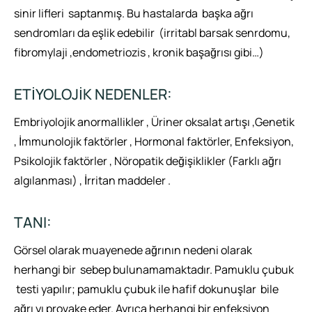
sinir lifleri saptanmış. Bu hastalarda başka ağrı
sendromları da eşlik edebilir (irritabl barsak senrdomu,
fibromylaji ,endometriozis , kronik başağrısı gibi…)
ETİYOLOJİK NEDENLER:
Embriyolojik anormallikler , Üriner oksalat artışı ,Genetik
, İmmunolojik faktörler , Hormonal faktörler, Enfeksiyon,
Psikolojik faktörler , Nöropatik değişiklikler (Farklı ağrı
algılanması) , İrritan maddeler .
TANI:
Görsel olarak muayenede ağrının nedeni olarak
herhangi bir sebep bulunamamaktadır. Pamuklu çubuk
testi yapılır; pamuklu çubuk ile hafif dokunuşlar bile
ağrı yı provake eder. Ayrıca herhangi bir enfeksiyon