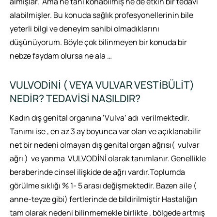
almışlar. Ama ne tanı konabilmiş ne de etkin bir tedavi
alabilmişler. Bu konuda sağlık profesyonellerinin bile
yeterli bilgi ve deneyim sahibi olmadıklarını
düşünüyorum. Böyle çok bilinmeyen bir konuda bir
nebze faydam olursa ne ala …
VULVODİNİ ( VEYA VULVAR VESTİBÜLİT)
NEDİR? TEDAVİSİ NASILDIR?
Kadın dış genital organına ‘Vulva’ adı verilmektedir.
Tanımı ise , en az 3 ay boyunca var olan ve açıklanabilir
net bir nedeni olmayan dış genital organ ağrısı( vulvar
ağrı ) ve yanma VULVODİNİ olarak tanımlanır. Genellikle
beraberinde cinsel ilişkide de ağrı vardır.Toplumda
görülme sıklığı % 1- 5 arası değişmektedir. Bazen aile (
anne-teyze gibi) fertlerinde de bildirilmiştir Hastalığın
tam olarak nedeni bilinmemekle birlikte , bölgede artmış