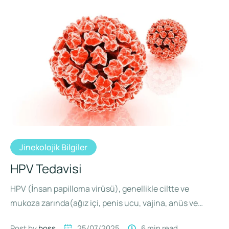
Jinekolojik Bilgiler
HPV Tedavisi
HPV (İnsan papilloma virüsü), genellikle ciltte ve
mukoza zarında(ağız içi, penis ucu, vajina, anüs ve
rahim) siğillere ve …
Post by 
boss
25/07/2025
6
 min read