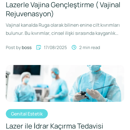
Lazerle Vajina Gençleştirme ( Vajinal
Rejuvenasyon)
Vajinal kanalda Ruga olarak bilinen enine cilt kıvrımları
bulunur. Bu kıvrımlar, cinsel ilişki sırasında kayganlık
sağlayan maddelerin salgılanmasına …
Post by 
boss
17/08/2025
2
 min read
Genital Estetik
Lazer ile İdrar Kaçırma Tedavisi