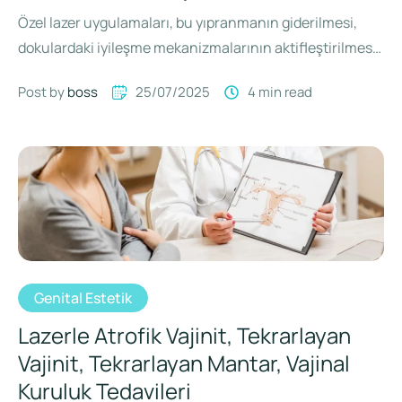
Özel lazer uygulamaları, bu yıpranmanın giderilmesi,
dokulardaki iyileşme mekanizmalarının aktifleştirilmesi
amacıyla kullanılır. Böylece idrar kaçırmayla birlikte;
Post by 
boss
25/07/2025
4
 min read
idrar kaçırmanın …
Genital Estetik
Lazerle Atrofik Vajinit, Tekrarlayan
Vajinit, Tekrarlayan Mantar, Vajinal
Kuruluk Tedavileri