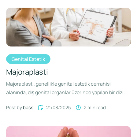
Genital Estetik
Majoraplasti
Majoraplasti, genellikle genital estetik cerrahisi
alanında, dış genital organlar üzerinde yapılan bir dizi
cerrahi müdahaledir.
Post by 
boss
21/08/2025
2
 min read